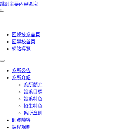
跳到主要內容區塊
:::
回競技系首頁
回學校首頁
網站導覽
系所公告
系所介紹
系所簡介
設系目標
設系特色
招生特色
系所章則
師資陣容
課程規劃