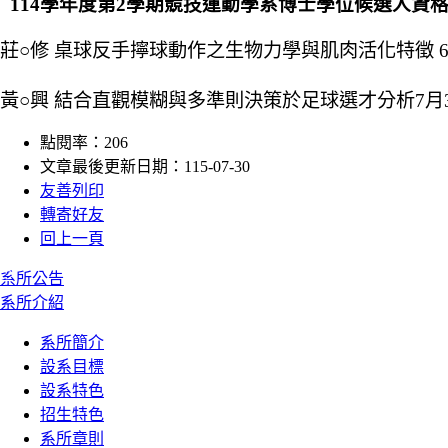
114學年度第2學期競技運動學系博士學位候選人資
莊○修 桌球反手擰球動作之生物力學與肌肉活化特徵 6月22
黃○興 結合直觀模糊與多準則決策於足球選才分析7月30日
點閱率：206
文章最後更新日期：115-07-30
友善列印
轉寄好友
回上一頁
:::
系所公告
系所介紹
系所簡介
設系目標
設系特色
招生特色
系所章則