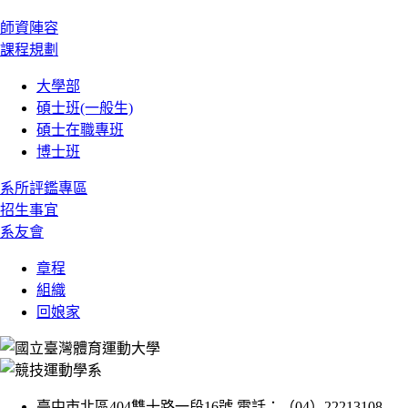
師資陣容
課程規劃
大學部
碩士班(一般生)
碩士在職專班
博士班
系所評鑑專區
招生事宜
系友會
章程
組織
回娘家
臺中市北區404雙十路一段16號 電話：（04）22213108