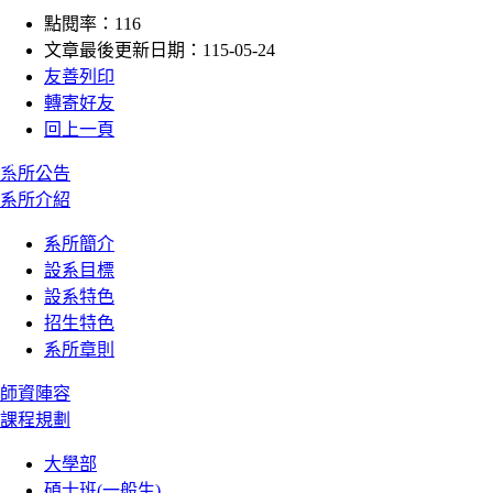
點閱率：116
文章最後更新日期：115-05-24
友善列印
轉寄好友
回上一頁
:::
系所公告
系所介紹
系所簡介
設系目標
設系特色
招生特色
系所章則
師資陣容
課程規劃
大學部
碩士班(一般生)