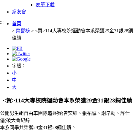
表單下載
系友會
:::
首頁
>
榮譽榜
> <賀>114大專校院運動會本系榮獲29金31銀28銅
佳績
字級：
小
中
大
<賀>114大專校院運動會本系榮獲29金31銀28銅佳績
公開男生組自由車團隊追逐賽(曾奕維、張祐誠、謝帛勳、許仕
儒)破大會紀錄
本系同學共榮獲29金31銀28銅佳績。