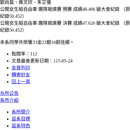
劉尚盈、黃文欣、朱芷儀
公開女生組自由車 團隊競速賽 預賽 成績48.406 破大會紀錄 （原
紀錄50.452）
公開女生組自由車 團隊競速賽 決賽 成績47.620 破大會紀錄 （原
紀錄50.452）
本系同學共榮獲33金22銀16銅佳績。
點閱率：112
文章最後更新日期：115-05-24
友善列印
轉寄好友
回上一頁
:::
系所公告
系所介紹
系所簡介
設系目標
設系特色