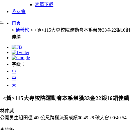
表單下載
系友會
:::
首頁
>
榮譽榜
> <賀>115大專校院運動會本系榮獲33金22銀16銅
佳績
字級：
小
中
大
<賀>115大專校院運動會本系榮獲33金22銀16銅佳績
林仲威
公開男生組田徑 400公尺跨欄決賽成績00:49.28 破大會 00:49.54
李靖烽