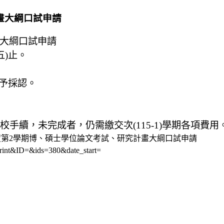
計畫大綱口試申請
畫大綱口試申請
五)止。
予採認。
校手續，未完成者，仍需繳交次(115-1)學期各項費用
4學年度第2學期博、碩士學位論文考試、研究計畫大綱口試申請
rint&ID=&ids=380&date_start=