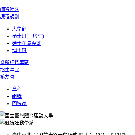
師資陣容
課程規劃
大學部
碩士班(一般生)
碩士在職專班
博士班
系所評鑑專區
招生事宜
系友會
章程
組織
回娘家
臺中市北區404雙十路一段16號 電話：（04）22213108